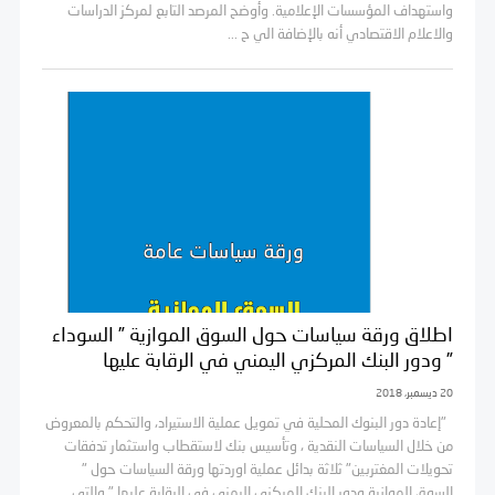
واستهداف المؤسسات الإعلامية. وأوضح المرصد التابع لمركز الدراسات
والاعلام الاقتصادي أنه بالإضافة الي ح ...
اطلاق ورقة سياسات حول السوق الموازية ” السوداء
” ودور البنك المركزي اليمني في الرقابة عليها
20 ديسمبر، 2018
"إعادة دور البنوك المحلية في تمويل عملية الاستيراد، والتحكم بالمعروض
من خلال السياسات النقدية ، وتأسيس بنك لاستقطاب واستثمار تدفقات
تحويلات المغتربين" ثلاثة بدائل عملية اوردتها ورقة السياسات حول "
السوق الموازية ودور البنك المركزي اليمني في الرقابة عليها " والتي