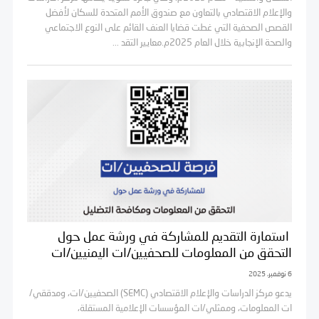
والإعلام الاقتصادي بالتعاون مع صندوق الأمم المتحدة للسكان لأفضل
القصص الصحفية التي غطت قضايا العنف القائم على النوع الاجتماعي
والصحة الإنجابية خلال العام 2025م.معايير التقد ...
استمارة التقديم للمشاركة في ورشة عمل حول
التحقق من المعلومات للصحفيين/ات اليمنيين/ات
6 نوفمبر، 2025
يدعو مركز الدراسات والإعلام الاقتصادي (SEMC) الصحفيين/ات، ومدققي/
ات المعلومات، وممثلي/ات المؤسسات الإعلامية المستقلة،