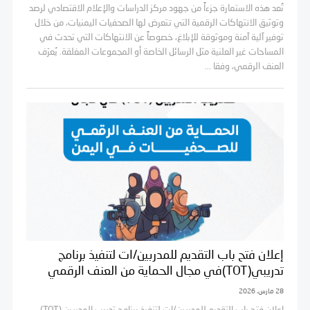
تُعد هذه الاستمارة جزءاً من جهود مركز الدراسات والإعلام الاقتصادي لرصد
وتوثيق الانتهاكات الرقمية التي تتعرض لها الصحفيات اليمنيات، من خلال
توفير آلية آمنة وموثوقة للإبلاغ، خصوصاً عن الانتهاكات التي تحدث في
المساحات غير العلنية مثل الرسائل الخاصة أو المجموعات المغلقة. يُعرّف
العنف الرقمي، وفقا ...
إعلان فتح باب التقديم للمدربين/ات لتنفيذ برنامج
تدريبي(TOT)في مجال الحماية من العنف الرقمي
28 مارس، 2026