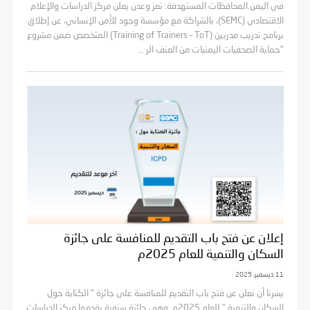
في اليمن.المحافظات المستهدفة: تعز وعدن يعلن مركز الدراسات والإعلام
الاقتصادي (SEMC)، بالشراكة مع مؤسسة وجود للأمن الإنساني، عن إطلاق
برنامج تدريب مدربين (Training of Trainers – ToT) المتخصص ضمن مشروع
"حماية الصحفيات اليمنيات من العنف الر ...
إعلان عن فتح باب التقديم للمنافسة على جائزة
السكان والتنمية للعام 2025م
11 ديسمبر، 2025
يسرنا أن نعلن عن فتح باب التقديم للمنافسة على جائزة " الكتابة حول
السكان والتنمية " للعام 2025م. وهي جائزة سنوية يقدمها مركز الدراسات