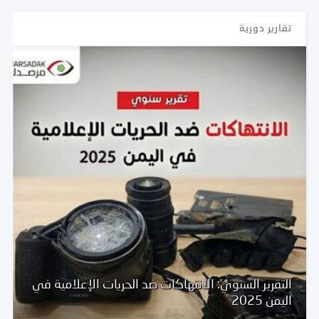
تقارير دورية
امية في
5 انتهاكات ضد الحريات الإعلامية خلال شهر ابريل
2025