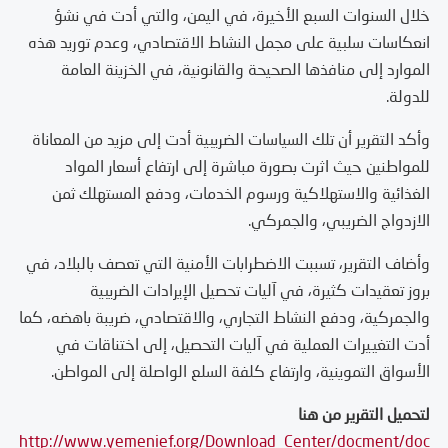
خلال السنوات السبع الأخيرة، في اليمن، والتي أدت في نشؤ
انعكاسات سلبية على مجمل النشاط الاقتصادي، وعدم توريد هذه
الموارد إلى منافذها الصحيحة والقانونية، في الخزينة العامة
للدولة.
وأكد التقرير أن تلك السياسات الضريبية أدت إلى مزيد من المعاناة
للمواطنين حيث اثرت بصورة مباشرة إلى ارتفاع أسعار المواد
الغذائية والاستهلاكية ورسوم الخدمات، ودفع المستهلك ثمن
الازدواج الضريبي، والجمركي.
وأضاف التقرير، تسببت الاضطرابات الأمنية التي تعصف بالبلاد، في
بروز تعقيدات كثيرة، في آليات تحصيل الإيرادات الضريبية
والجمركية، ودفع النشاط التجاري، والاقتصادي، ضريبة باهضه، كما
أدت التغييرات العملية في آليات التحصيل، إلى اختناقات في
الأسواق التموينية، وارتفاع كلفة السلع الواصلة إلى المواطن.
لتحميل التقرير من هنا
http://www.yemenief.org/Download_Center/docment/doc